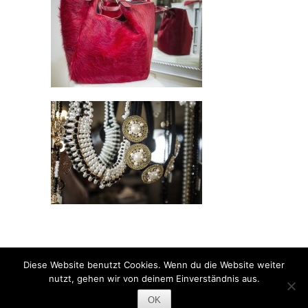
Copyright © 2026
Coco Instyle Regensburg
Diese Website benutzt Cookies. Wenn du die Website weiter
Powered by
WordPress
and
Hatch
nutzt, gehen wir von deinem Einverständnis aus.
OK